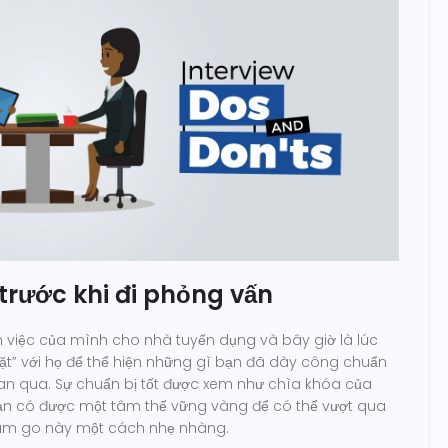
trước khi đi phỏng vấn
n việc của mình cho nhà tuyển dụng và bây giờ là lúc
ặt” với họ để thể hiện những gì bạn đã dày công chuẩn
gian qua. Sự chuẩn bị tốt được xem như chìa khóa của
ạn có được một tâm thế vững vàng để có thể vượt qua
cam go này một cách nhẹ nhàng.