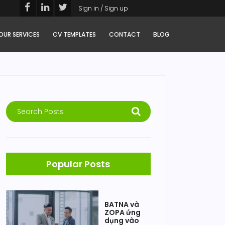
Sign in / Sign up
OUR SERVICES
CV TEMPLATES
CONTACT
BLOG
Popular Posts
BATNA và
ZOPA ứng
dụng vào