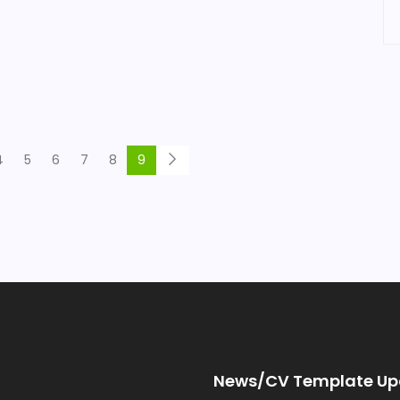
4
5
6
7
8
9
News/CV Template Up