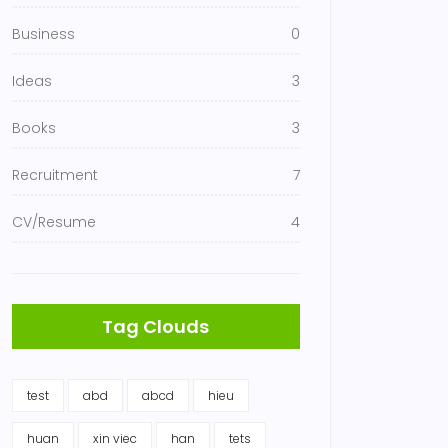
Business
0
Ideas
3
Books
3
Recruitment
7
CV/Resume
4
Tag Clouds
test
abd
abcd
hieu
huan
xin viec
han
tets