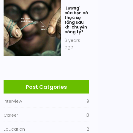
'Lương'
của bạn có
thực sự
tăng sau
khi chuyển
công ty?
6 years
ago
Post Catgories
Interview
9
Career
13
Education
2