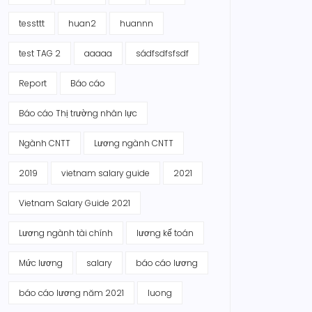
tessttt
huan2
huannn
test TAG 2
aaaaa
sádfsdfsfsdf
Report
Báo cáo
Báo cáo Thị trường nhân lực
Ngành CNTT
Lương ngành CNTT
2019
vietnam salary guide
2021
Vietnam Salary Guide 2021
Lương ngành tài chính
lương kế toán
Mức lương
salary
báo cáo lương
báo cáo lương năm 2021
luong