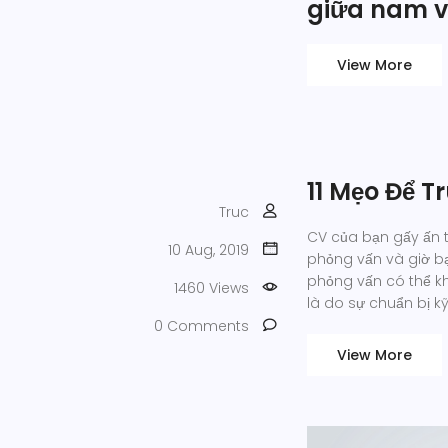
giữa nam v
View More
11 Mẹo Để 
Truc
CV của bạn gấy ấn t
10 Aug, 2019
phỏng vấn và giờ b
phỏng vấn có thể k
1460 Views
là do sự chuẩn bị kỹ
0 Comments
View More