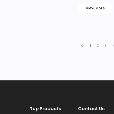
View More
1
2
3
Top Products
Contact Us