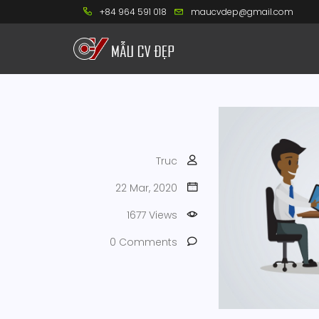
+84 964 591 018
maucvdep@gmail.com
Truc
22 Mar, 2020
1677 Views
0 Comments