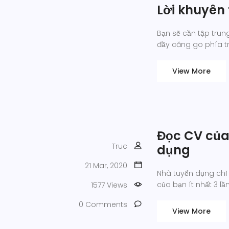
Lời khuyên 
Bạn sẽ cần tập tru
đầy căng go phía t
View More
Đọc CV của 
Truc
dụng
21 Mar, 2020
Nhà tuyển dụng chỉ 
của bạn ít nhất 3 lầ
1577 Views
0 Comments
View More