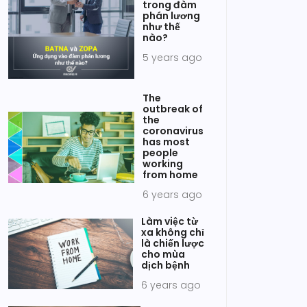
trong đàm
phán lương
như thế
nào?
5 years ago
The
outbreak of
the
coronavirus
has most
people
working
from home
6 years ago
Làm việc từ
xa không chỉ
là chiến lược
cho mùa
dịch bệnh
6 years ago