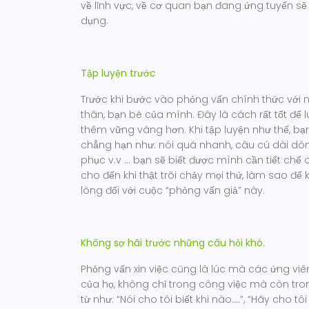
về lĩnh vực, về cơ quan bạn đang ứng tuyển 
dụng.
Tập luyện trước
Trước khi bước vào phỏng vấn chính thức với 
thân, bạn bè của mình. Đây là cách rất tốt để l
thêm vững vàng hơn. Khi tập luyện như thế, bạ
chẳng hạn như: nói quá nhanh, câu cú dài dòn
phục v.v … bạn sẽ biết được mình cần tiết chế 
cho đến khi thật trôi chảy mọi thứ, làm sao đ
lòng đối với cuộc “phỏng vấn giả” này.
Không sợ hãi trước những câu hỏi khó.
Phỏng vấn xin việc cũng là lúc mà các ứng vi
của họ, không chỉ trong công việc mà còn tr
từ như: “Nói cho tôi biết khi nào….”, “Hãy cho 