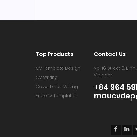
Top Products
Contact Us
CV Template Design
No. 16, Street 8, Bin
Vietnam
CV Writing
+84 964 591
Cover Letter Writing
maucvdep
Free CV Templates