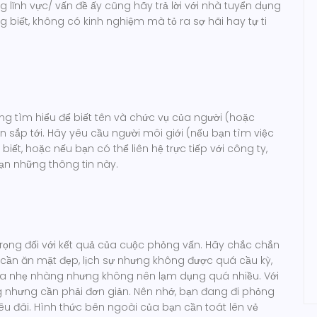
lĩnh vực/ vấn đề ấy cũng hãy trả lời với nhà tuyển dụng
biết, không có kinh nghiệm mà tỏ ra sợ hãi hay tự ti
g tìm hiểu để biết tên và chức vụ của người (hoặc
sắp tới. Hãy yêu cầu người môi giới (nếu bạn tìm việc
ết, hoặc nếu bạn có thể liên hệ trực tiếp với công ty,
n những thông tin này.
rọng đối với kết quả của cuộc phỏng vấn. Hãy chắc chắn
 cần ăn mặt đẹp, lịch sự nhưng không được quá cầu kỳ,
oa nhẹ nhàng nhưng không nên lạm dụng quá nhiều. Với
g nhưng cần phải đơn giản. Nên nhớ, bạn đang đi phỏng
iêu đãi. Hình thức bên ngoài của bạn cần toát lên vẻ