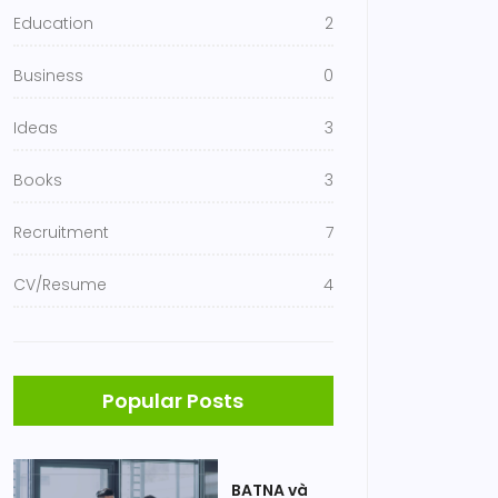
Education
2
Business
0
Ideas
3
Books
3
Recruitment
7
CV/Resume
4
Popular Posts
BATNA và