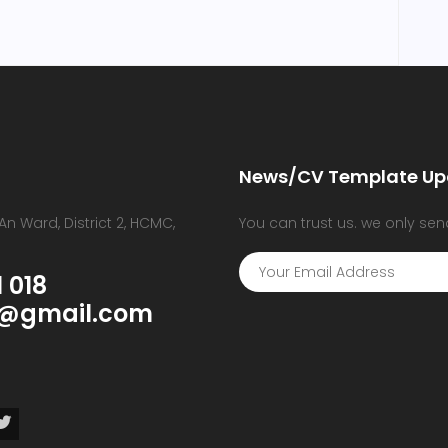
News/CV Template Up
h An Ward, District 2, HCMC,
You can trust us. we only sen
 018
@gmail.com