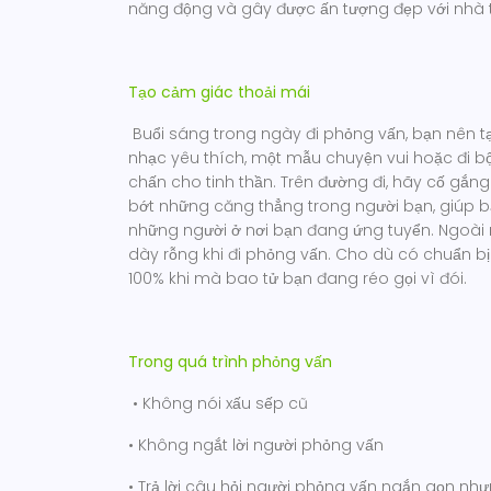
năng động và gây được ấn tượng đẹp với nhà 
Tạo cảm giác thoải mái
Buổi sáng trong ngày đi phỏng vấn, bạn nên 
nhạc yêu thích, một mẫu chuyện vui hoặc đi bộ
chấn cho tinh thần. Trên đường đi, hãy cố gắn
bớt những căng thẳng trong người bạn, giúp b
những người ở nơi bạn đang ứng tuyển. Ngoài 
dày rỗng khi đi phỏng vấn. Cho dù có chuẩn bị
100% khi mà bao tử bạn đang réo gọi vì đói.
Trong quá trình phỏng vấn
• Không nói xấu sếp cũ
• Không ngắt lời người phỏng vấn
• Trả lời câu hỏi người phỏng vấn ngắn gọn nhưn