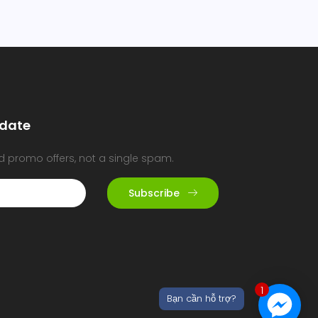
date
d promo offers, not a single spam.
Subscribe
1
Bạn cần hỗ trợ?