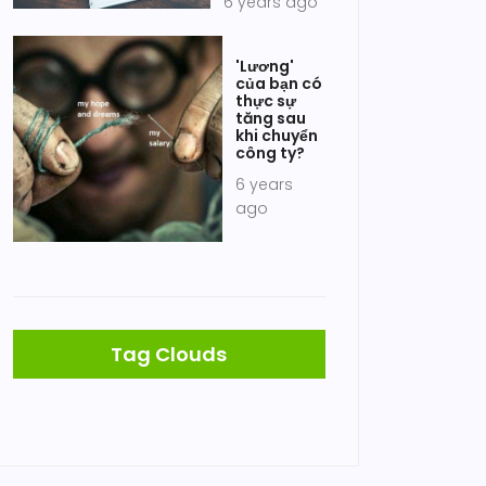
6 years ago
'Lương'
của bạn có
thực sự
tăng sau
khi chuyển
công ty?
6 years
ago
Tag Clouds