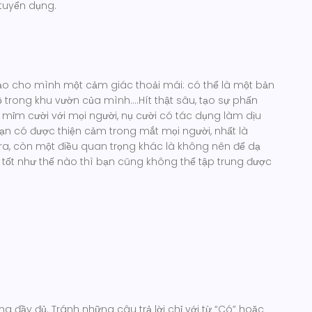
tuyển dụng.
tạo cho mình một cảm giác thoải mái: có thể là một bản
 trong khu vườn của mình….Hít thật sâu, tạo sự phấn
g mỉm cười với mọi người, nụ cười có tác dụng làm dịu
ạn có được thiện cảm trong mắt mọi người, nhất là
ra, còn một điều quan trọng khác là không nên để dạ
 tốt như thế nào thì bạn cũng không thể tập trung được
g đầy đủ. Tránh những câu trả lời chỉ với từ “Có” hoặc