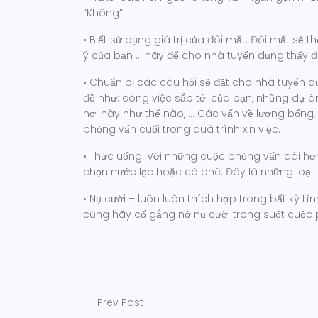
“Không”.
• Biết sử dụng giá trị của đôi mắt. Đôi mắt sẽ t
ý của bạn … hãy để cho nhà tuyển dụng thấy 
• Chuẩn bị các câu hỏi sẽ đặt cho nhà tuyển dụ
đề như: công việc sắp tới của bạn, những dự 
nơi này như thế nào, … Các vấn về lương bổng,
phỏng vấn cuối trong quá trình xin việc.
• Thức uống: Với những cuộc phỏng vấn dài hơ
chọn nước lọc hoặc cà phê. Đây là những loại 
•
Nụ cười – luôn luôn thích hợp trong bất kỳ tì
cũng hãy cố gắng nở nụ cười trong suốt cuộc 
Prev Post