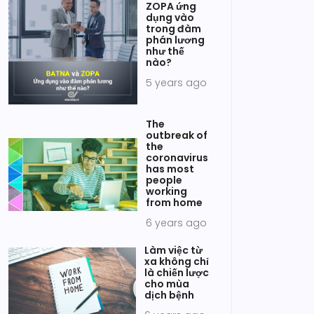
ZOPA ứng
dụng vào
trong đàm
phán lương
như thế
nào?
5 years ago
The
outbreak of
the
coronavirus
has most
people
working
from home
6 years ago
Làm việc từ
xa không chỉ
là chiến lược
cho mùa
dịch bệnh