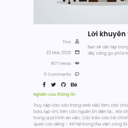
Lời khuyên 
Truc
Bạn sẽ cần tập tru
22 Mar, 2020
đầy căng go phía t
1677 Views
0 Comments
Nghiên cứu thông tin
Truy cập vào các trang web việc làm, các ch
báo, tạp chí, trên các nguồn tin điện tử,… Nói 
trong quá trình xin việc. Các báo cáo tài chí
quan Lao động – Xã hội trong thư viện cũng là