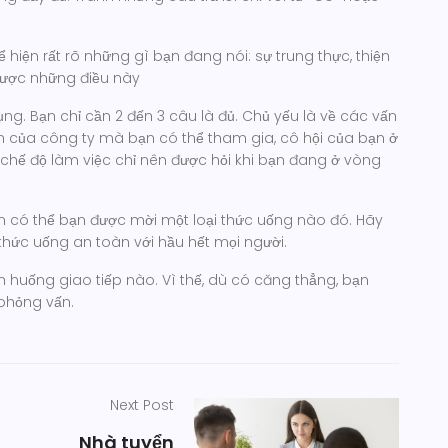
hể hiện rất rõ những gì bạn đang nói: sự trung thực, thiện
được những điều này
ng. Bạn chỉ cần 2 đến 3 câu là đủ. Chủ yếu là về các vấn
án của công ty mà bạn có thể tham gia, cô hội của bạn ở
 chế độ làm việc chỉ nên được hỏi khi bạn đang ở vòng
n có thể bạn được mời một loại thức uống nào đó. Hãy
thức uống an toàn với hầu hết mọi người.
nh huống giao tiếp nào. Vì thế, dù có căng thẳng, bạn
phỏng vấn.
Next Post
Nhà tuyển