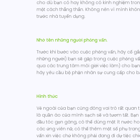
cho dù bạn có hay không có kinh nghiệm trong 
một cách thẳng thắn. Không nên vì mình không 
trước nhà tuyển dụng.
Nhớ tên những người phỏng vấn.
Trước khi bước vào cuộc phỏng vấn, hãy cố gắn
những người) bạn sẽ gặp trong cuộc phỏng vấn 
qua các trung tâm môi giới việc làm) cho bạn bi
hãy yêu cầu bộ phận nhân sự cung cấp cho bạ
Hình thức
Vẻ ngoài của bạn cũng đóng vai trò rất quan t
là quần áo của mình sạch sẽ và tươm tất. Bạn
đầu tóc gọn gàng, có thể dùng một ít nước h
các ứng viên nữ, có thể thêm một số phụ tran
vấn xin việc chứ không phải đang đi dự tiệc ch