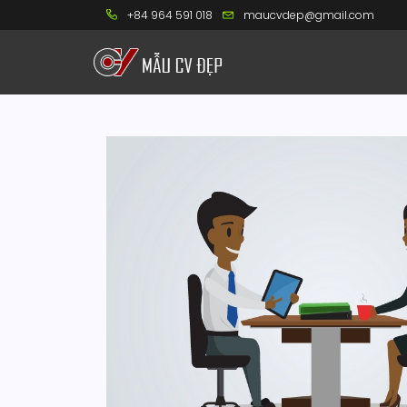
+84 964 591 018
maucvdep@gmail.com