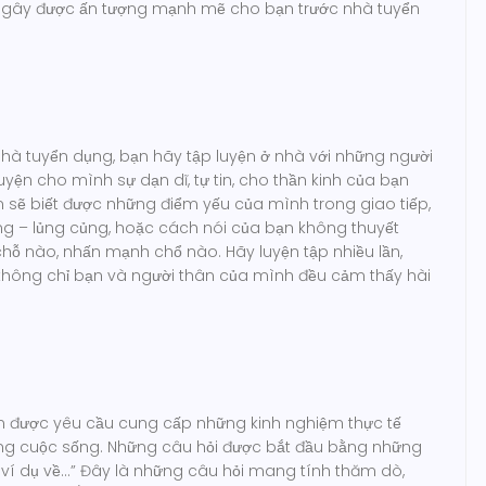
sẽ gây được ấn tượng mạnh mẽ cho bạn trước nhà tuyển
nhà tuyển dụng, bạn hãy tập luyện ở nhà với những người
uyện cho mình sự dạn dĩ, tự tin, cho thần kinh của bạn
n sẽ biết được những điểm yếu của mình trong giao tiếp,
g – lủng củng, hoặc cách nói của bạn không thuyết
chỗ nào, nhấn mạnh chổ nào. Hãy luyện tập nhiều lần,
ể không chỉ bạn và người thân của mình đều cảm thấy hài
ên được yêu cầu cung cấp những kinh nghiệm thực tế
ong cuộc sống. Những câu hỏi được bắt đầu bằng những
tôi ví dụ về…” Đây là những câu hỏi mang tính thăm dò,