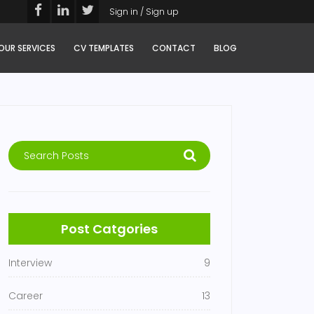
Sign in / Sign up
OUR SERVICES
CV TEMPLATES
CONTACT
BLOG
Post Catgories
Interview
9
Career
13