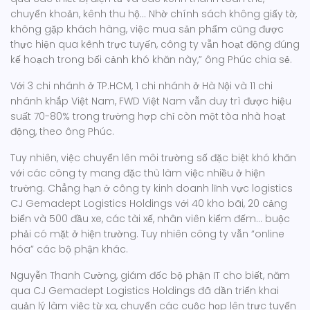
chuyển khoản, kênh thu hộ… Nhờ chính sách không giấy tờ,
không gặp khách hàng, việc mua sản phẩm cũng được
thực hiện qua kênh trực tuyến, công ty vẫn hoạt động đúng
kế hoạch trong bối cảnh khó khăn này,” ông Phúc chia sẻ.
Với 3 chi nhánh ở TP.HCM, 1 chi nhánh ở Hà Nội và 11 chi
nhánh khắp Việt Nam, FWD Việt Nam vẫn duy trì được hiệu
suất 70-80% trong trường hợp chỉ còn một tòa nhà hoạt
động, theo ông Phúc.
Tuy nhiên, việc chuyển lên môi trường số đặc biệt khó khăn
với các công ty mang đặc thù làm việc nhiều ở hiện
trường. Chẳng hạn ở công ty kinh doanh lĩnh vực logistics
CJ Gemadept Logistics Holdings với 40 kho bãi, 20 cảng
biển và 500 đầu xe, các tài xế, nhân viên kiểm đếm… buộc
phải có mặt ở hiện trường. Tuy nhiên công ty vẫn “online
hóa” các bộ phận khác.
Nguyễn Thanh Cường, giám đốc bộ phận IT cho biết, năm
qua CJ Gemadept Logistics Holdings đã dần triển khai
quản lý làm việc từ xa, chuyển các cuộc họp lên trực tuyến