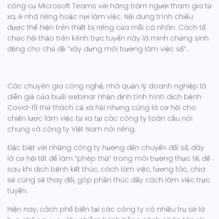
công cụ Microsoft Teams với hàng trăm người tham gia từ
xa, ở nhà riêng hoặc nơi làm việc. Nội dung trình chiếu
được thể hiện trên thiết bị riêng của mỗi cá nhân. Cách tổ
chức hội thảo trên kênh trực tuyến này là minh chứng sinh
động cho chủ đề “xây dựng môi trường làm việc số”.
Các chuyên gia công nghệ, nhà quản lý doanh nghiệp là
diễn giả của buổi webinar nhận định tình hình dịch bệnh
Covid-19 thử thách cả xã hội nhưng cũng là cơ hội cho
chiến lược làm việc từ xa tại các công ty toàn cầu nói
chung và công ty Việt Nam nói riêng.
Đặc biệt với những công ty hướng đến chuyển đổi số, đây
là cơ hội tốt để làm “phép thử” trong môi trường thực tế, để
sau khi dịch bệnh kết thúc, cách làm việc, tương tác, chia
sẻ cũng sẽ thay đổi, góp phần thúc đẩy cách làm việc trực
tuyến.
Hiện nay, cách phổ biến tại các công ty có nhiều trụ sở là