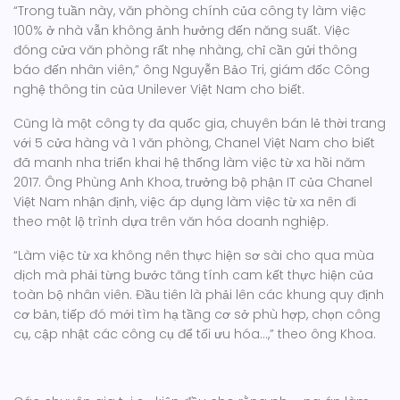
“Trong tuần này, văn phòng chính của công ty làm việc
100% ở nhà vẫn không ảnh hưởng đến năng suất. Việc
đóng cửa văn phòng rất nhẹ nhàng, chỉ cần gửi thông
báo đến nhân viên,” ông Nguyễn Bảo Tri, giám đốc Công
nghệ thông tin của Unilever Việt Nam cho biết.
Cũng là một công ty đa quốc gia, chuyên bán lẻ thời trang
với 5 cửa hàng và 1 văn phòng, Chanel Việt Nam cho biết
đã manh nha triển khai hệ thống làm việc từ xa hồi năm
2017. Ông Phùng Anh Khoa, trưởng bộ phận IT của Chanel
Việt Nam nhận định, việc áp dụng làm việc từ xa nên đi
theo một lộ trình dựa trên văn hóa doanh nghiệp.
“Làm việc từ xa không nên thực hiện sơ sài cho qua mùa
dịch mà phải từng bước tăng tính cam kết thực hiện của
toàn bộ nhân viên. Đầu tiên là phải lên các khung quy định
cơ bản, tiếp đó mới tìm hạ tầng cơ sở phù hợp, chọn công
cụ, cập nhật các công cụ để tối ưu hóa…,” theo ông Khoa.