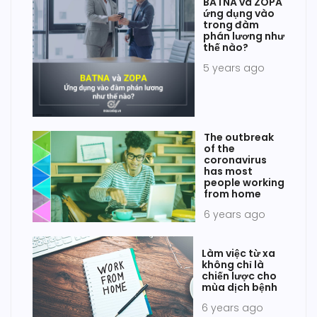
BATNA và ZOPA
ứng dụng vào
trong đàm
phán lương như
thế nào?
5 years ago
The outbreak
of the
coronavirus
has most
people working
from home
6 years ago
Làm việc từ xa
không chỉ là
chiến lược cho
mùa dịch bệnh
6 years ago