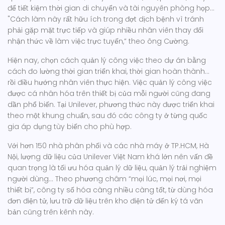
để tiết kiệm thời gian di chuyển và tài nguyên phòng họp…
"Cách làm này rất hữu ích trong đợt dịch bệnh vì tránh
phải gặp mặt trực tiếp và giúp nhiều nhân viên thay đổi
nhận thức về làm việc trực tuyến,” theo ông Cường.
Hiện nay, chọn cách quản lý công việc theo dự án bằng
cách đo lường thời gian triển khai, thời gian hoàn thành…
rồi điều hướng nhân viên thực hiện. Việc quản lý công việc
được cá nhân hóa trên thiết bị của mỗi người cũng đang
dần phổ biến. Tại Unilever, phương thức này được triển khai
theo một khung chuẩn, sau đó các công ty ở từng quốc
gia áp dụng tùy biến cho phù hợp.
Với hơn 150 nhà phân phối và các nhà máy ở TP.HCM, Hà
Nội, lượng dữ liệu của Unilever Việt Nam khá lớn nên vấn đề
quan trọng là tối ưu hóa quản lý dữ liệu, quản lý trải nghiệm
người dùng… Theo phương châm “mọi lúc, mọi nơi, mọi
thiết bị”, công ty số hóa càng nhiều càng tốt, từ dùng hóa
đơn điện tử, lưu trữ dữ liệu trên kho điện tử đến ký tá văn
bản cũng trên kênh này.