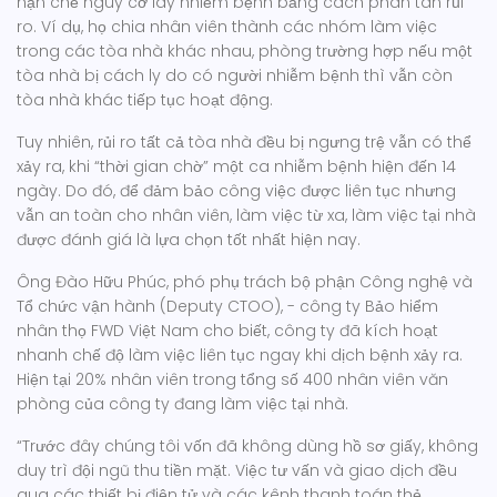
hạn chế nguy cơ lây nhiễm bệnh bằng cách phân tán rủi
ro. Ví dụ, họ chia nhân viên thành các nhóm làm việc
trong các tòa nhà khác nhau, phòng trường hợp nếu một
tòa nhà bị cách ly do có người nhiễm bệnh thì vẫn còn
tòa nhà khác tiếp tục hoạt động.
Tuy nhiên, rủi ro tất cả tòa nhà đều bị ngưng trệ vẫn có thể
xảy ra, khi “thời gian chờ” một ca nhiễm bệnh hiện đến 14
ngày. Do đó, để đảm bảo công việc được liên tục nhưng
vẫn an toàn cho nhân viên, làm việc từ xa, làm việc tại nhà
được đánh giá là lựa chọn tốt nhất hiện nay.
Ông Đào Hữu Phúc, phó phụ trách bộ phận Công nghệ và
Tổ chức vận hành (Deputy CTOO), - công ty Bảo hiểm
nhân thọ FWD Việt Nam cho biết, công ty đã kích hoạt
nhanh chế độ làm việc liên tục ngay khi dịch bệnh xảy ra.
Hiện tại 20% nhân viên trong tổng số 400 nhân viên văn
phòng của công ty đang làm việc tại nhà.
“Trước đây chúng tôi vốn đã không dùng hồ sơ giấy, không
duy trì đội ngũ thu tiền mặt. Việc tư vấn và giao dịch đều
qua các thiết bị điện tử và các kênh thanh toán thẻ,