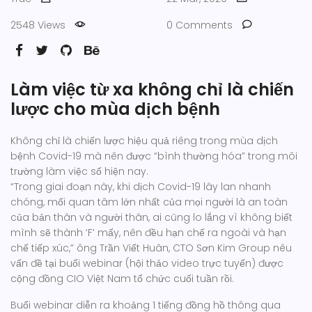
2548 Views
0 Comments
Làm việc từ xa không chỉ là chiến
lược cho mùa dịch bệnh
Không chỉ là chiến lược hiệu quả riêng trong mùa dịch
bệnh Covid-19 mà nên được “bình thường hóa” trong môi
trường làm việc số hiện nay.
“Trong giai đoạn này, khi dịch Covid-19 lây lan nhanh
chóng, mối quan tâm lớn nhất của mọi người là an toàn
của bản thân và người thân, ai cũng lo lắng vì không biết
mình sẽ thành ‘F’ mấy, nên đều hạn chế ra ngoài và hạn
chế tiếp xúc,” ông Trần Viết Huân, CTO Sơn Kim Group nêu
vấn đề tại buổi webinar (hội thảo video trực tuyến) được
cộng đồng CIO Việt Nam tổ chức cuối tuần rồi.
Buổi webinar diễn ra khoảng 1 tiếng đồng hồ thông qua