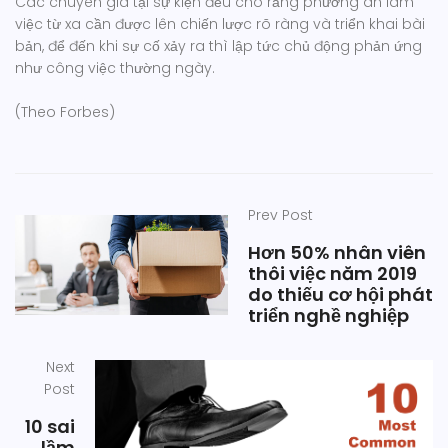
Các chuyên gia tại sự kiện đều cho rằng phương án làm
việc từ xa cần được lên chiến lược rõ ràng và triển khai bài
bản, để đến khi sự cố xảy ra thì lập tức chủ động phản ứng
như công việc thường ngày.
(Theo Forbes)
Prev Post
Hơn 50% nhân viên
thôi việc năm 2019
do thiếu cơ hội phát
triển nghề nghiệp
Next
Post
10 sai
lầm