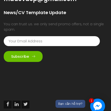
News/CV Template Update
You can trust us. we only send promo offers, not a single
spam.
Subscribe
1
Bạn cần hỗ trợ?