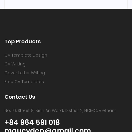
Top Products
CV Template Design
CV Writing
Cover Letter Writing
Free CV Templates
Contact Us
No. 16, Street 8, Binh An Ward, District 2, HCMC, Vietnam
+84 964 591 018
maucvdep@gmail.com