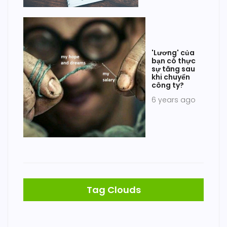
'Lương' của
bạn có thực
sự tăng sau
khi chuyển
công ty?
6 years ago
Tag Clouds