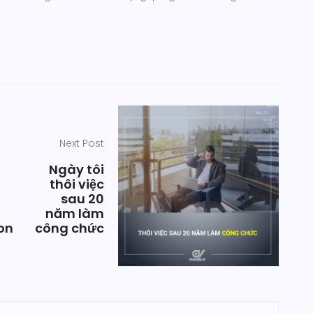
Next Post
Ngày tôi
thôi việc
sau 20
năm làm
on
công chức