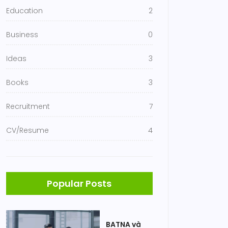
Education
2
Business
0
Ideas
3
Books
3
Recruitment
7
CV/Resume
4
Popular Posts
BATNA và