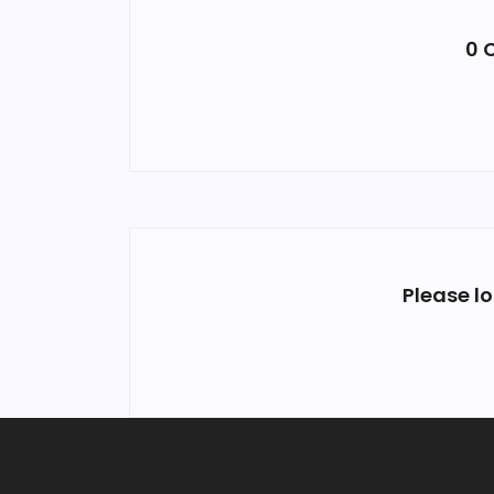
0 
Please l