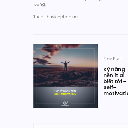
lương.
Theo: thuvienphapluat
Prev Post
Kỹ năng
nền ít ai
biết tới -
Self-
motivati