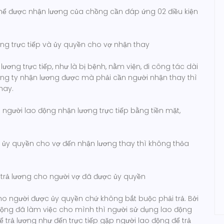
thể được nhận lương của chồng cần đáp ứng 02 điều kiện
ơng trực tiếp và ủy quyền cho vợ nhận thay
ương trực tiếp, như là bị bệnh, nằm viện, đi công tác dài
g ty nhận lương được mà phải cần người nhận thay thì
hay.
ới người lao động nhận lương trực tiếp bằng tiền mặt,
 ủy quyền cho vợ đến nhận lương thay thì không thỏa
ý trả lương cho người vợ đã được ủy quyền
ho người được ủy quyền chứ không bắt buộc phải trả. Bởi
động đã làm việc cho mình thì người sử dụng lao động
rả lương như đến trực tiếp gặp người lao động để trả