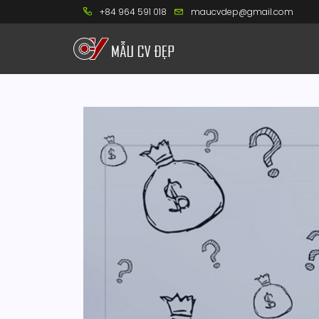
+84 964 591 018
maucvdep@gmail.com