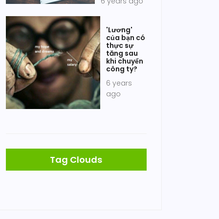
6 years ago
'Lương'
của bạn có
thực sự
tăng sau
khi chuyển
công ty?
6 years
ago
Tag Clouds