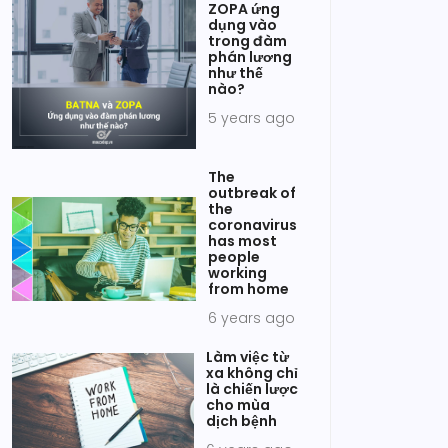
ZOPA ứng
dụng vào
trong đàm
phán lương
như thế
nào?
5 years ago
The
outbreak of
the
coronavirus
has most
people
working
from home
6 years ago
Làm việc từ
xa không chỉ
là chiến lược
cho mùa
dịch bệnh