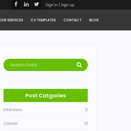
Sign in / Sign up
OUR SERVICES
CV TEMPLATES
CONTACT
BLOG
Post Catgories
Interview
9
Career
13