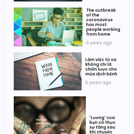
The outbreak
of the
coronavirus
has most
people working
from home
6 years ago
Làm việc từ xa
không chỉ là
chiến lược cho
mùa dịch bệnh
6 years ago
'Lương' của
bạn có thực
sự tăng sau
khi chuyển