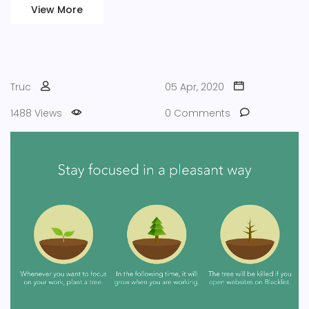
View More
Truc
05 Apr, 2020
1488 Views
0 Comments