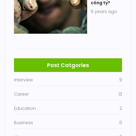
công ty?
6 years ago
Post Catgories
Interview
9
Career
13
Education
2
Business
0