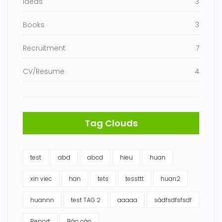
Ideas
3
Books
3
Recruitment
7
CV/Resume
4
Tag Clouds
test
abd
abcd
hieu
huan
xin viec
han
tets
tessttt
huan2
huannn
test TAG 2
aaaaa
sádfsdfsfsdf
Report
Báo cáo