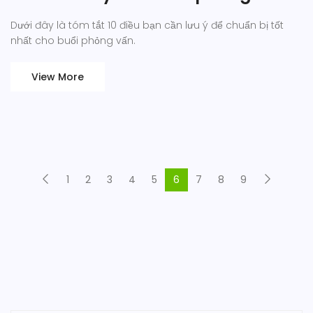
Dưới đây là tóm tắt 10 điều bạn cần lưu ý để chuẩn bị tốt
nhất cho buổi phỏng vấn.
View More
1
2
3
4
5
6
7
8
9