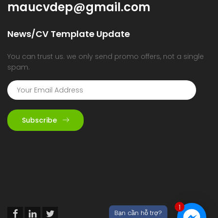
maucvdep@gmail.com
News/CV Template Update
You can trust us. we only send promo offers, not a single
spam.
Subscribe
1
Bạn cần hỗ trợ?