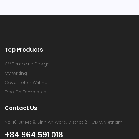
Top Products
CV Template Design
CV Writing
Cover Letter Writing
Free CV Templates
Contact Us
No. 16, Street 8, Binh An Ward, District 2, HCMC, Vietnam
+84 964 591 018