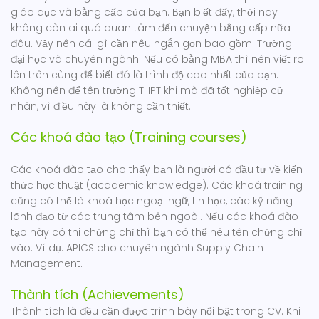
giáo dục và bằng cấp của bạn. Bạn biết đấy, thời nay
không còn ai quá quan tâm đến chuyện bằng cấp nữa
đâu. Vậy nên cái gì cần nêu ngắn gọn bao gồm: Trường
đại học và chuyên ngành. Nếu có bằng MBA thì nên viết rõ
lên trên cùng để biết đó là trình độ cao nhất của bạn.
Không nên để tên trường THPT khi mà đã tốt nghiệp cử
nhân, vì điều này là không cần thiết.
Các khoá đào tạo (Training courses)
Các khoá đào tạo cho thấy bạn là người có đầu tư về kiến
thức học thuật (academic knowledge). Các khoá training
cũng có thể là khoá học ngoại ngữ, tin học, các kỹ năng
lãnh đạo từ các trung tâm bên ngoài. Nếu các khoá đào
tạo này có thi chứng chỉ thì bạn có thể nêu tên chứng chỉ
vào. Ví dụ: APICS cho chuyên ngành Supply Chain
Management.
Thành tích (Achievements)
Thành tích là đều cần được trình bày nổi bật trong CV. Khi