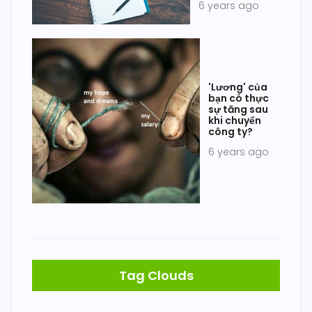
6 years ago
'Lương' của
bạn có thực
sự tăng sau
khi chuyển
công ty?
6 years ago
Tag Clouds