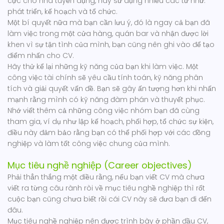
cực cho nhà tuyển dụng, hãy sử dụng nhiều các từ như:
phát triển, kế hoạch và tổ chức.
Một bí quyết nữa mà bạn cần lưu ý, đó là ngay cả bạn đã
làm việc trong một cửa hàng, quán bar và nhận được lời
khen vì sự tận tình của mình, bạn cũng nên ghi vào để tạo
điểm nhấn cho CV.
Hãy thử kể lại những kỹ năng của bạn khi làm việc. Một
công việc tài chính sẽ yêu cầu tính toán, kỹ năng phân
tích và giải quyết vấn đề. Bạn sẽ gây ấn tượng hơn khi nhấn
mạnh rằng mình có kỹ năng đàm phán và thuyết phục.
Nhớ viết thêm cả những công việc nhóm bạn đã cùng
tham gia, ví dụ như lập kế hoạch, phối hợp, tổ chức sự kiện,
điều này đảm bảo rằng bạn có thể phối hợp với các đồng
nghiệp và làm tốt công việc chung của mình.
Mục tiêu nghề nghiệp (Career objectives)
Phải thẳn thắng một điều rằng, nếu bạn viết CV mà chưa
viết ra từng câu rành ròi về mục tiêu nghề nghiệp thì rốt
cuộc bạn cũng chưa biết rồi cái CV này sẽ đưa bạn đi đến
đâu.
Mục tiêu nghề nghiệp nên được trình bày ở phần đầu CV,