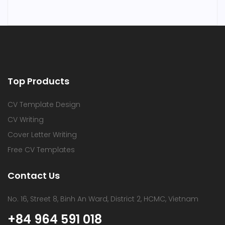
Top Products
CV Template Design
CV Writing
Cover Letter Writing
Free CV Templates
Contact Us
No. 16, Street 8, Binh An Ward, District 2, HCMC, Vietnam
+84 964 591 018