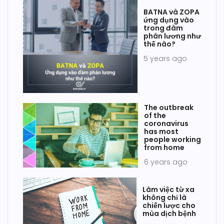
BATNA và ZOPA
ứng dụng vào
trong đàm
phán lương như
thế nào?
5 years ago
The outbreak
of the
coronavirus
has most
people working
from home
6 years ago
Làm việc từ xa
không chỉ là
chiến lược cho
mùa dịch bệnh