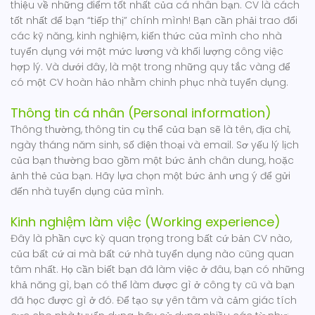
thiệu về những điểm tốt nhất của cá nhân bạn. CV là cách
tốt nhất để bạn “tiếp thị” chính mình! Bạn cần phải trao đổi
các kỹ năng, kinh nghiệm, kiến thức của mình cho nhà
tuyển dụng với một mức lương và khối lượng công việc
hợp lý. Và dưới đây, là một trong những quy tắc vàng để
có một CV hoàn hảo nhằm chinh phục nhà tuyển dụng.
Thông tin cá nhân (Personal information)
Thông thường, thông tin cụ thể của bạn sẽ là tên, địa chỉ,
ngày tháng năm sinh, số điện thoại và email. Sơ yếu lý lịch
của bạn thường bao gồm một bức ảnh chân dung, hoặc
ảnh thẻ của bạn. Hãy lựa chọn một bức ảnh ưng ý để gửi
đến nhà tuyển dụng của mình.
Kinh nghiệm làm việc (Working experience)
Đây là phần cực kỳ quan trọng trong bất cứ bản CV nào,
của bất cứ ai mà bất cứ nhà tuyển dụng nào cũng quan
tâm nhất. Họ cần biết bạn đã làm việc ở đâu, bạn có những
khả năng gì, bạn có thể làm được gì ở công ty cũ và bạn
đã học được gì ở đó. Để tạo sự yên tâm và cảm giác tích