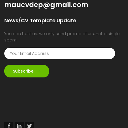
maucvdep@gmail.com
News/CV Template Update
You can trust us. we only send promo offers, not a single
spam.
Subscribe